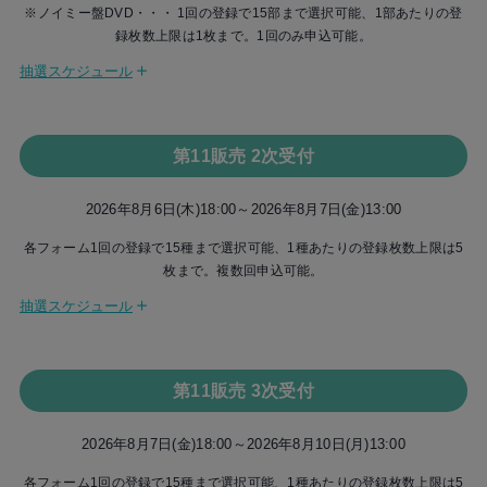
※ノイミー盤DVD・・・ 1回の登録で15部まで選択可能、1部あたりの登
https://apps.apple.com/jp/app/id1529240280
オンライン2ショット写真会・・・50枚まで
▼さらにWチャンスで限定グッズが当たる！
録枚数上限は1枚まで。1回のみ申込可能。
【Google Play】
個別お話し会・・・10枚まで
③ 『≠MEプレミアム抽選』
https://play.google.com/store/apps/details?id=jp.co.tixplus.one_on_o
ツーショット撮影会・・・10枚まで
＋
CD1枚につき1つ発行されるシリアルコードで参加可能！
抽選スケジュール
ne&hl=ja
また、アプリやインターネット回線の負荷、運営状況等によって、一度
※Meet Passアプリで実施するオンラインガラポン抽選
8月5日(水) 18:00 申込受付開始
に使用可能な参加券の枚数を変更させていただく場合がございます。あ
※Meet Passのご利用方法、事前準備についての詳細は
こちら
らかじめご了承ください。
ノイミー盤の受付終了後、キャラアニより当選メールが届きますが、こ
8月6日(木) 13:00 申込受付終了
※よくあるご質問は
こちら
第11販売 2次受付
ちらはCDご購入のご案内となり、イベントやプレゼントの当選結果のお
＜オンライン個別お話し会＞
※顔写真登録後の変更はできません。本人確認ができない顔写真につき
知らせではございませんので、ご注意ください。
8月6日(木) 14:00 抽選結果発表
ライブトークアプリMeet Pass（ミートパス）を使用して、オンラインで個別
ましては無効とさせていただきます。顔写真の基準につきましては
こち
2026年8月6日(木)18:00～2026年8月7日(金)13:00
お話し会をお楽しみいただけるイベントです。
ら
をご確認ください。
【サマーギフト付き】は、第4販売～第6販売の期間のみでの受付となり
8月12日(水) 14:00 決済方法選択開始
オンライン個別お話し会参加券付き ノイミー盤CD１枚につき１回、ご購入
各フォーム1回の登録で15種まで選択可能、1種あたりの登録枚数上限は5
ます。
※運営の都合上、全てのメンバーに時間割を設定しており、各部の開催
時に選択された日時・メンバーのオンライン個別お話し会に参加していただ
枚まで。複数回申込可能。
・第4販売 → 2026年5月18日（月）18:00～5月22日（金）13:00
時間内での実施とさせていただきます。お申込み時に選択された「第●
8月14日(金) 23:59 決済選択締切
くことができます。
・第5販売 → 2026年5月28日（木）18:00～6月2日（火）13:00
＋
部」の時間内のみ参加券が有効です。所定の時間内でご参加いただきま
抽選スケジュール
一度に使用可能な参加券の枚数を100枚までとさせていただきます。あらかじ
・第6販売 → 2026年6月8日（月）18:00～6月16日（火）13:00
8月6日(木) 18:00 申込受付開始
すよう、お願い申し上げます。
めご了承ください。
※12thシングル「愛くださいませ/ここでファーストキッス」ノイミー盤の曲目
※Meet Passアプリでは、参加券の各種変更機能 (推し増し・分割・統
参加方法、事前準備についての詳細は
こちら
をご確認ください。
リストなどの商品スペック詳細情報は、 キングレコード公式HPの≠MEページ
8月7日(金) 13:00 申込受付終了
合・利用順の変更)をご利用いただけます。各機能の詳細は、
こちら
の
にある
「DISCOGRAPHY」
をご参照下さい。
第11販売 3次受付
ページにて「参加券の変更機能」の項目をご確認ください。
＜オンライン2ショット写真会＞
8月7日(金) 14:00 抽選結果発表
ライブトークアプリMeet Pass（ミートパス）を使用して、オンラインで2シ
※お持ちの参加券を何回かに分けて使用したい場合の参加券の分割方法
2026年8月7日(金)18:00～2026年8月10日(月)13:00
ョット写真撮影をお楽しみいただけるイベントです。
や、まとめて使用したい場合の統合機能など、参加券の使用に関する詳
8月12日(水) 14:00 決済方法選択開始
各フォーム1回の登録で15種まで選択可能、1種あたりの登録枚数上限は5
オンライン2ショット写真会参加券付き ノイミー盤CD１枚につき１回、ご