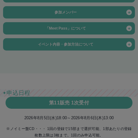
第１部
11:00～12:30（新規入場受付締切12:00）
なお、一度に使用可能な参加券の枚数は10枚までとさせていただきま
す。
個別お話し会・ツーショット撮影会 関西会場
■10月4日（日）
第３部
14:30～16:00（15:30受付終了）
す。あらかじめご了承ください。
※宛名の規定が従来のオンラインサイン会等と異なります。詳細は下記
＋
参加メンバー
第２部
13:00～14:30（新規入場受付締切14:00）
※ツーショット撮影会に参加希望のお客様は、必ず以下の
注意事項
をご
注意事項をご確認ください。
第１部
12:00～13:30（新規入場受付締切13:00）
第４部
16:30～18:00（17:30受付終了）
「個別お話し会・ツーショット撮影会」
≠ME メンバー
確認の上、お申込みください。
一度に使用可能な参加券の枚数は10枚までとさせていただきます。あら
第３部
15:30～17:00（新規入場受付締切16:30）
2026年
＋
「Meet Pass」について
かじめご了承ください。
第２部
14:00～15:30（新規入場受付締切15:00）
第５部
18:30～20:00（19:30受付終了）
[5]
7月26日（日）※販売対象外
第４部
17:30～19:00（新規入場受付締切18:30）
尾木波菜・落合希来里・蟹沢萌子・河口夏音・川中子奈月心・櫻井も
ノイミー盤発売記念イベントは、お客様のお手持ちのスマート
第３部
16:30～18:00（新規入場受付締切17:30）
サマーギフト付き
会場:パシフィコ横浜
≠MEオリジナルポストカードサイン会 注意事項
も・鈴木瞳美・谷崎早耶・冨田菜々風・永田詩央里・本田珠由記
＋
イベント内容・参加方法について
フォンに、ライブトークアプリ「Meet Pass」をダウンロード
※ノイミー盤【サマーギフト付き】には、下記のイベント参加券は付き
★8月10日（月）※販売対象外
・サイン会の宛名は、お客様ご本人様のフルネーム、もしくは名字、名
第４部
18:30～20:00（新規入場受付締切19:30）
※菅波美玲は、受付対象外とさせていただきます。
してご参加いただきます。
ノイミー盤発売記念イベントは、お客様のお手持ちのスマート
ません。
会場:幕張メッセ
前のどちらかのみ８文字以内（※敬称別）とさせて頂きます。それ以外
（オンライン個別お話し会・オンライン2ショット写真会・個別お話し
の単語（略称・ニックネームを含む）はお断り致します。また、宛名は
※各日程の参加メンバーおよびスケジュールの詳細につきましては
こち
フォンに、ライブトークアプリ「Meet Pass」をダウンロード
★8月11日（火祝）※販売対象外
会・ツーショット撮影会）
必ず記入させていただきます。あらかじめご了承ください。
ら
をご参照ください。なおメンバーは、急遽不参加となる場合もござい
会場:幕張メッセ
してご参加いただきます。
SMS認証の可能なスマートフォンと、インターネット環境、事前にアプ
▼必ずもらえる！
・サイン会にご参加いただくお客様には、当日会場内に設置する宛名記
ます。変更の際は改めてご案内させて頂きます。あらかじめご了承下さ
リへのお客様情報のご登録（メールアドレス・電話番号・顔写真）が必
★9月5日（土）
①CD1枚につき1枚
入スペースにて、専用の宛名記入用紙にお名前を1枚ご記入いただきま
いますようお願い申し上げます。
要です。
会場:ATCホール（大阪府）
SMS認証の可能なスマートフォンと、インターネット環境、事前にアプ
『≠MEオリジナルグリーティングカード』
す。記入済みの用紙を持ってレーンまでお越しいただくようお願いいた
お申込みいただく前に、Meet Passアプリの動作保証端末・推奨環境に
申込日程
★9月19日（土）
リへのお客様情報のご登録（メールアドレス・電話番号・顔写真）が必
✦
※メンバーソロ絵柄（全11種ランダム）
します。
ついてご確認をお願いいたします。詳細は
こちら
。
会場:東京ビッグサイト
要です。
第11販売 1次受付
▼抽選で当たる！
※商品お届けの際、紙の「参加券」は同梱されません。アプリをダウン
お申込みいただく前に、Meet Passアプリの動作保証端末・推奨環境に
※≠ME 全国ツアー2025「We want to find "カフェ樂園"」国立代々木競技場 第
②抽選で750名様をご招待！
ロードし、お客様情報のご登録完了後、ミートパス用ログインIDでログ
ついてご確認をお願いいたします。詳細は
こちら
。
一体育館 ノイミー盤の曲目リストなどの商品スペック詳細情報は、 キングレコ
2026年8月5日(水)18:00～2026年8月6日(木)13:00
『≠ME夏祭り』
ード公式HPの≠MEページにある
「DISCOGRAPHY」
をご参照下さい。
インすると、アプリ内に「参加券」が表示されるようになります。アプ
※一度にまとめて使用可能な参加券の枚数は以下となります。各イベン
開催日：2026年8月29日（土）
リの詳細は下記URLよりご確認ください。
※ノイミー盤CD・・・ 1回の登録で15部まで選択可能、1部あたりの登録
トごとに異なりますのでご注意ください。
会場：新都市ホール
枚数上限は3枚まで。1回のみ申込可能。
【App Store】
オンライン個別お話し会・・・100枚まで