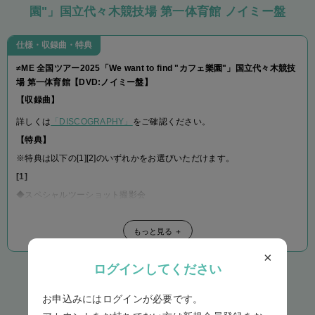
参加方法、事前準備についての詳細は
こちら
をご確認ください。
園"」国立代々木競技場 第一体育館 ノイミー盤
・送料:1口ごとに990円(税込)
一度に使用可能な参加券の枚数を100枚までとさせていただきます。あ
※おまとめサービスが適用されます。
らかじめご了承ください。
仕様・収録曲・特典
今回の「おまとめサービス」では、【12thシングル「愛
[2]
くださいませ/ここでファーストキッス」ノイミー盤】と
≠ME 全国ツアー2025「We want to find "カフェ樂園"」国立代々木競技
◆オンライン2ショット写真会
【代々木カフェ楽園DVD】を一緒におまとめすることは
場 第一体育館【DVD:ノイミー盤】
できません。
※あらかじめ申込時にメンバー・時間を指名してお申込み頂く参加券と
【収録曲】
【12thシングル「愛くださいませ/ここでファーストキッ
なります。
詳しくは
「DISCOGRAPHY」
をご確認ください。
ス」ノイミー盤】と【代々木カフェ楽園DVD】それぞれ
ライブトークアプリMeet Pass（ミートパス）を使用して、オンライン
【特典】
に送料がかかります。あらかじめご了承下さい。
で2ショット写真撮影をお楽しみいただけるイベントです。オンライン2
ショット写真会参加券付き ノイミー盤CD１枚ご購入につき１回、ご購
※特典は以下の[1][2]のいずれかをお選びいただけます。
入時に選択された日時・メンバーのオンライン2ショット写真会に参加し
[1]
ていただくことができます。撮影した2ショット写真は、Meet Passアプ
◆スペシャルツーショット撮影会
リ内のプレゼントBOXからダウンロードが可能です。各メンバー1日1部
※あらかじめ申込時にメンバー・時間を指名してお申込み頂く参加券と
ずつの開催となります。
なります。
オンライン2ショット写真会の流れは
こちら
をご確認ください。
もっと見る ＋
≠ME 全国ツアー2025「We want to find "カフェ樂園"」国立代々木競技
※写真撮影中もお話しすることは可能ですが、2ショット写真を撮影する
×
場 第一体育館で着用した、全国ツアー2025 オープニング衣装を着用し
ことがメインのイベントとなりますので、あらかじめご了承ください。
ログインしてください
たメンバーとのツーショット写真撮影ができるイベントです。
一度に使用可能な参加券の枚数を50枚までとさせていただきます。あら
＋
商品情報・発送について
かじめご了承ください。
お申込みにはログインが必要です。
・発売日:2026年4月29日(水)
スペシャルツーショット撮影会参加券付き ノイミー盤DVD1枚ご購入に
[3]