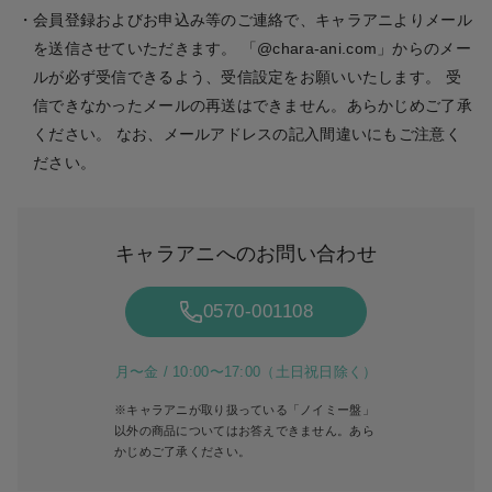
※お申込みいただく前に、必ずMeet Passアプリの動作保証端末・推奨通信環
会員登録およびお申込み等のご連絡で、キャラアニよりメール
境についてご確認をお願いいたします。 詳細は
こちら
を送信させていただきます。 「@chara-ani.com」からのメー
動作保証対象外の端末で参加された場合や、お客様の通信環境に起因する不
ルが必ず受信できるよう、受信設定をお願いいたします。 受
具合 (トークができなかった、参加ができなかったなど)の保証・サポートは
申込完了メールがキャラアニから届きます
いたしかねます。
信できなかったメールの再送はできません。あらかじめご了承
※Meet Passアプリでご利用いただける「≠ME ノイミー盤抽選サイト」のロ
ください。 なお、メールアドレスの記入間違いにもご注意く
この時点では申込登録を受けただけで、
注文は確定していません。
受
グインIDは、お一人様１IDのみとなります。すでにご利用登録がお済みのID
付期間の申込締切確認後、申込履歴もしくは当落メールにて、抽選結
ださい。
とは違うIDを誤ってご利用された場合は、参加券が受け取れなくなってしま
果をご確認ください。
いますので、ご注意ください。
※抽選漏れによっては希望メンバーや希望購入枚数にお応えできない場合が
あります。あらかじめご了承ください。
キャラアニへのお問い合わせ
0570-001108
3
Step
月〜金 / 10:00〜17:00（土日祝日除く）
※キャラアニが取り扱っている「ノイミー盤」
以外の商品についてはお答えできません。あら
かじめご了承ください。