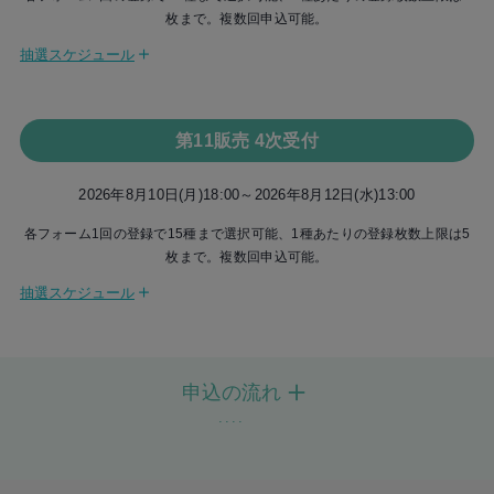
細は
こちらのご案内
をご確認ください。
枚まで。複数回申込可能。
購入時に選択された日時・メンバーのオンライン2ショット写真会に参加して
※同一開催日の同一時間のイベントを複数メンバーお申込みになられた
8月14日(金) 23:59 決済選択締切
いただくことができます。
＋
抽選スケジュール
場合、時間内に参加しきれない可能性がございます。 こうしたお申込
撮影した2ショット写真は、Meet Passアプリ内のプレゼントBOXからダウン
8月7日(金) 18:00 申込受付開始
みをされた上で時間内に参加しきれなかった方への振替対応などはいた
ロードが可能です。
しませんので、お申込みの際はくれぐれもご注意ください。
各メンバー1日1部ずつの開催となります。
8月10日(月) 13:00 申込受付終了
第11販売 4次受付
一度に使用可能な参加券の枚数を50枚までとさせていただきます。あらかじ
めご了承ください
8月10日(月) 14:00 抽選結果発表
＜直前チケット変更機能について＞
オンライン2ショット写真会の流れは
こちら
をご確認ください。
2026年8月10日(月)18:00～2026年8月12日(水)13:00
Meet Passアプリには、直前チケット変更機能がございます。
※写真撮影中もお話しすることは可能ですが、2ショット写真を撮影すること
8月12日(水) 14:00 決済方法選択開始
各フォーム1回の登録で15種まで選択可能、1種あたりの登録枚数上限は5
急に参加を予定していた時間の都合が悪くなった、所定の時間に参加が
がメインのイベントとなりますので、あらかじめご了承ください。
枚まで。複数回申込可能。
できなかった、などの場合に、オンライン個別お話し会・オンライン2
8月14日(金) 23:59 決済選択締切
ショット写真会の開催日当日であれば、変更可能な他の枠へ変更して参
＜個別お話し会＞
＋
抽選スケジュール
加していただくことが可能です。
パシフィコ横浜、幕張メッセ、ATCホール、東京ビッグサイトで開催され
8月10日(月) 18:00 申込受付開始
最近気になるメンバーが・・・！急にこのメンバーに伝えたいこと
る、メンバーと個別でお話ができる、発売記念個別お話し会です。
が・・・！などの場合も、開催日の参加券をお持ちで、その開催日に変
個別お話し会 参加券付き ノイミー盤CD１枚につき１回、ご購入時に指名し
8月12日(水) 13:00 申込受付終了
更可能な枠があれば、アプリ内で参加券変更手続きを行ってそのメンバ
たメンバーとお話しをすることができます。
申込の流れ
ー・部のお話し会に参加していただくことができます。
参加券は、ライブトークアプリMeet Pass（ミートパス）にて発行いたしま
8月12日(水) 14:00 抽選結果発表
詳細は
こちら
す。
なお、一度に使用可能な参加券の枚数は10枚までとさせていただきます。あ
1
8月12日(水) 14:00 決済方法選択開始
※個別お話し会、ツーショット撮影会は対象外となります。
らかじめご了承ください。
Step