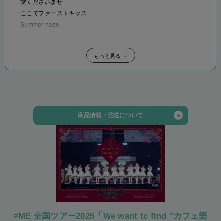
愛くださいませ
ここでファーストキッス
Summer haze
愛くださいませ(off vocal ver.)
ここでファーストキッス(off vocal ver.)
もっと見る ＋
Summer haze(off vocal ver.)
詳しくは
「DISCOGRAPHY」
をご確認ください。
【特典】
※特典は以下の[1][2][3][4][5]のいずれかをお選びいただけます。
[1]
＋
商品情報・発送について
◆オンライン個別お話し会
・発売日:2026年6月24日(水)
※あらかじめ申込時にメンバー・時間を指名してお申込み頂く参加券と
・発送予定日:2026年9月4日(金)以降 順次発送予定
なります。
・販売価格:1,100円(税込)
ライブトークアプリMeet Pass（ミートパス）を使用して、オンライン
・品番:NMAX-1452
で個別お話し会をお楽しみいただけるイベントです。
＜ノイミー盤会員限定＞
オンライン個別お話し会参加券付き ノイミー盤CD１枚ご購入につき１
クレジット(前払い)、コンビニ支払い(前払い)の中から選
回、ご購入時に選択された日時・メンバーのオンライン個別お話し会に
択
≠ME 全国ツアー2025「We want to find "カフェ樂
参加していただくことができます。
※代引きはお選びできません。ご了承下さい。