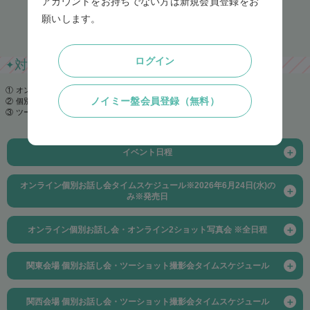
アカウントをお持ちでない方は新規会員登録をお
つき１回、ご購入時に指名したメンバーとツーショット写真撮影ができ
・発送予定日:2026年9月4日(金)以降 順次発送予定
◆個別お話し会
願いします。
ます。
イベント詳細
・販売価格:6,600円(税込)
※あらかじめ申込時にメンバー・時間を指名してお申込み頂く参加券と
ツーショット写真は、参加券1枚につき2枚連続で撮影させていただきま
.....
なります。
・品番:NBD-247
す。
ログイン
対象イベント
✦
パシフィコ横浜、幕張メッセ、ATCホール、東京ビッグサイトで開催さ
撮影時のポーズは、イベント当日、レーンにて指定ポーズの中から2種選
＜ノイミー盤会員限定＞
れる、メンバーと個別でお話ができるイベントです。個別お話し会 参
択可能です。
クレジット(前払い)、コンビニ支払い(前払い)の中から選
① オンライン個別お話し会・オンライン2ショット写真会
加券付き ノイミー盤CD１枚ご購入につき１回、ご購入時に指名したメ
参加方法、事前準備についての詳細は
こちら
をご確認ください。
択
ノイミー盤会員登録（無料）
② 個別お話し会
ンバーとお話しをすることができます。参加券は、ライブトークアプリ
一度に使用可能な参加券の枚数は10枚までとさせていただきます。あら
③ ツーショット撮影会
※代引きはお選びできません。ご了承下さい。
Meet Pass（ミートパス）にて発行いたします。
かじめご了承ください。
・送料:1口ごとに990円(税込)
一度に使用可能な参加券の枚数は10枚までとさせていただきます。あら
[2]
※おまとめサービスが適用されます。
＋
イベント日程
かじめご了承ください。
◆≠MEオリジナルポストカードサイン会
今回の「おまとめサービス」では、【12thシングル「愛
「オンライン個別お話し会」
[4]
くださいませ/ここでファーストキッス」ノイミー盤】と
※あらかじめ申込時にメンバー・時間を指名してお申込み頂く参加券と
オンライン個別お話し会タイムスケジュール※2026年6月24日(水)の
2026年
＋
ツーショット撮影会
【代々木カフェ楽園DVD】を一緒におまとめすることは
なります。
み※発売日
■6月24日（水）※販売対象外
※ノイミー盤CD 3枚セット商品
できません。
オンライン個別お話し会
≠MEオリジナルポストカードサイン会では、≠ME 全国ツアー2025「We
【12thシングル「愛くださいませ/ここでファーストキッ
パシフィコ横浜、幕張メッセ、ATCホール、東京ビッグサイトで開催さ
want to find "カフェ樂園"」国立代々木競技場 第一体育館 ノイミー盤発
＋
オンライン個別お話し会・オンライン2ショット写真会 ※全日程
「オンライン個別お話し会・オンライン2ショット写真会」
ス」ノイミー盤】と【代々木カフェ楽園DVD】それぞれ
第１部
17:30～19:00（18:30受付終了）
れる、メンバーとツーショット写真撮影ができるイベントです。
ツーシ
売記念 オリジナルポストカードにメンバー直筆サインと宛名（お客様の
2026年
オンライン個別お話し会・オンライン2ショット写真会 ※全日程
に送料がかかります。あらかじめご了承下さい。
ョット撮影会 参加券付き ノイミー盤CD（3枚セット）
ご購入につき１
お名前）を記入してお渡しいたします。
＋
関東会場 個別お話し会・ツーショット撮影会タイムスケジュール
■7月5日（日）※販売対象外
第２部
19:30～21:00（20:30受付終了）
回、ご購入時に指名したメンバーとツーショット写真撮影ができます。
≠MEオリジナルポストカードサイン会参加券付き ノイミー盤DVD１枚ご
第１部
10:00～11:30（11:00受付終了）
■8月23日（日）※販売対象外
個別お話し会・ツーショット撮影会 関東会場
参加券は、ライブトークアプリMeet Pass（ミートパス）にて発行いた
購入につき１枚、ご購入時に指名したメンバーが直筆サインと宛名（お
■9月23日（水祝）
＋
します。
客様のお名前）を記入したオリジナルポストカードをお渡しいたしま
関西会場 個別お話し会・ツーショット撮影会タイムスケジュール
第２部
12:00～13:30（13:00受付終了）
■9月27日（日）