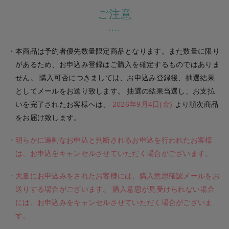
※オンラインお話し会の変更可能な枠への変更が可能です。オンライン
8月14日(金) 23:59 決済選択締切
ご注意
2ショット写真会への変更や、完売している部への変更はできません。
＜ツーショット撮影会＞
また、運営やスケジュールの都合上、変更対象外となる枠もございます
パシフィコ横浜、幕張メッセ、ATCホール、東京ビッグサイトで開催され
のであらかじめご了承ください。
る、メンバーとツーショット写真撮影ができるイベントです。
変更可能な枠につきましては、開催日までに別途ご案内をさせていただ
本商品は予約者優先数量限定商品となります。また数量に限り
ツーショット撮影会 参加券付き
ノイミー盤CD（3枚セット）
ご購入につき
きます。
１回、ご購入時に指名したメンバーとツーショット写真撮影ができます。
があるため、お申込み登録はご購入を確定するものではありま
参加券は、ライブトークアプリMeet Pass（ミートパス）にて発行いたしま
せん。 購入可否につきましては、お申込み登録後、抽選結果
す。
としてメールをお送り致します。 抽選の結果当選し、お支払
まずは会員登録（無料）して申込
なお、一度に使用可能な参加券の枚数は10枚までとさせていただきます。あ
いを完了されたお客様へは、
2026年9月4日(金)
より順次商品
らかじめご了承ください。
住所・氏名・電話番号などの必要事項を記入してサイト登録後、抽選
をお届け致します。
※ツーショット撮影会に参加希望のお客様は、必ず以下の
注意事項
をご確認
申込み画面にて ご希望のイベント参加日・メンバー・部を選びます。
の上、お申込みください。
明らかに過剰なお申込と判断されるお申込を行われたお客様
＜参加方法について＞
は、お申込をキャンセルさせていただく場合がございます。
※上記イベントはすべて、お客様のお手持ちのスマートフォンに、ライブト
2
ークアプリMeet Passをインストールしてご参加いただきます。参加券はご選
大量にお申込みをされたお客様には、購入意思確認メールをお
Step
択いただいた開催日のみ有効となります。
送りする場合がございます。 購入意思が見受けられない場合
※上記イベントにご参加いただくには、SMS認証の可能なスマートフォン
には、お申込みをキャンセルさせていただく場合がございま
と、インターネット環境、事前にアプリへのお客様情報のご登録 (メールアド
す。
レス・電話番号・顔写真)が必要となります。